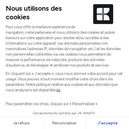
Gestion des ventes
Trésorerie et pré-comptabilité
Facturation électronique
Intégrations
Experts-comptables
Agriculteurs
Professionnels de santé
Artisans du bâtiment
Créateur
Indépendants
TPE
PME
Ressources
Blog
Tarifs
Guides et outils
Témoignages
Démarrer gratuitement
Enquête sur la réforme e-facturation
Centre d'aide