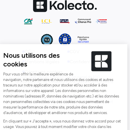
CGU
CGV
Mentions légales
Confidentialité
Gérez vos cookies
¹ Étude réalisée par Kolecto sur un panel de 100
utilisateurs, au 1er trimestre 2024, éditant en moyenne
30 factures par mois.
² Étude réalisée à partir des données produites en 2022
par le Ministère des Finances et des Comptes publics et
les entretiens réalisés auprès des utilisateurs de la
solution Kolecto.
³ Voir conditions conditions sur le site
www.kolecto.fr/tarifs-partenaire-ca