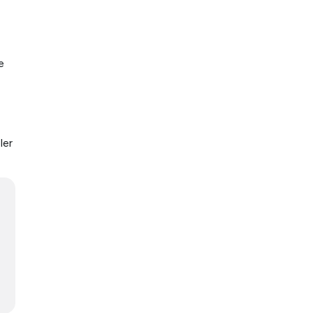
e
ler