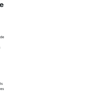
le
é
 de
s
és
res