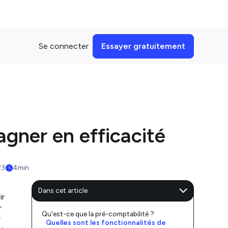
Se connecter
Essayer gratuitement
gner en efficacité
23
4
min
Dans cet article
ir
r
Qu'est-ce que la pré-comptabilité ?
r
Quelles sont les fonctionnalités de