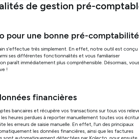
nalités de gestion pré-comptab
cto pour une bonne pré-comptabilit
main s'effectue très simplement. En effet, notre outil est conçu
mi ses différentes fonctionnalités et vous familiariser
tion paraît immédiatement plus compréhensible. Désormais, vou
ve !
données financières
tes bancaires et récupère vos transactions sur tous vos relev
 les heures perdues à reporter manuellement toutes vos écritu
e les erreurs de saisie manuelle. En effet, l'un des principaux
omatiquement les données financières, ainsi que les factures
rées sont automatiquement détectées par Kolecto, pour ensuite