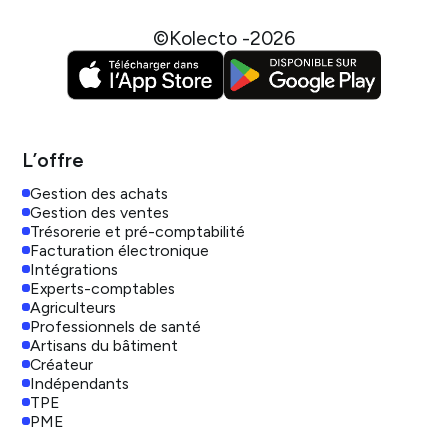
©Kolecto -
2026
L’offre
Gestion des achats
Gestion des ventes
Trésorerie et pré-comptabilité
Facturation électronique
Intégrations
Experts-comptables
Agriculteurs
Professionnels de santé
Artisans du bâtiment
Créateur
Indépendants
TPE
PME