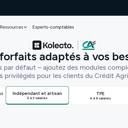
Ressources
Experts-comptables
forfaits adaptés à vos be
us par défaut – ajoutez des modules compl
s privilégiés pour les clients du Crédit Agr
Indépendant et artisan
ri
TPE
0 à 3 salariés
4 à 9 salariés