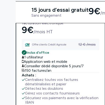
9
€
15 jours d’essai gratuit
Essentiel
/
Sans engagement
Soyez conforme avec la réforme sur la
facturation électronique.
9
€
/mois HT
12
€ /mois
Offre clients Crédit Agricole
Inclus d'office
1 utilisateur
Application web et mobile
Conseiller dédié disponible 5 jours/7
150 factures/an
Achats :
Centralisez toutes vos factures
dématérialisées et papier
Détectez les doublons
Gérez vos contacts fournisseurs
Sécurisez vos paiements avec la vérification
IBAN