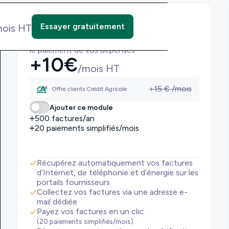
Module achats
Essayer gratuitement
mois HT
Centralisez, contrôlez et sécurisez
le paiement de vos dépenses
+
10
€
/mois HT
+
15
€ /mois
Offre clients Crédit Agricole
Ajouter ce module
500 factures/an
20 paiements simplifiés/mois
Récupérez automatiquement vos factures
d’Internet, de téléphonie et d’énergie sur les
portails fournisseurs
Collectez vos factures via une adresse e-
mail dédiée
Payez vos factures en un clic
(20 paiements simplifiés/mois)