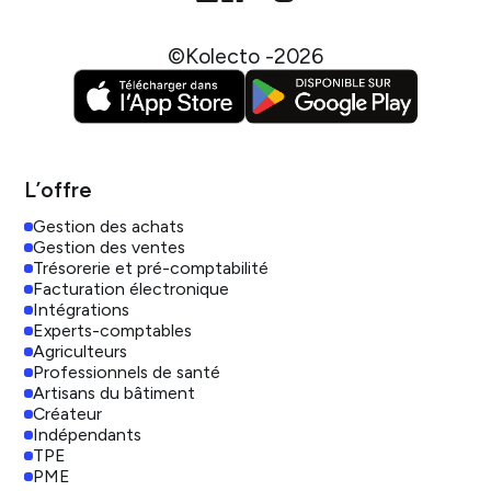
©Kolecto -
2026
L’offre
Gestion des achats
Gestion des ventes
Trésorerie et pré-comptabilité
Facturation électronique
Intégrations
Experts-comptables
Agriculteurs
Professionnels de santé
Artisans du bâtiment
Créateur
Indépendants
TPE
PME