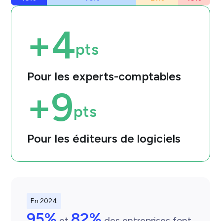
+
4
pts
Pour les experts-comptables
+
9
pts
Pour les éditeurs de logiciels
En 2024
95%
82%
 et 
 des entreprises font 