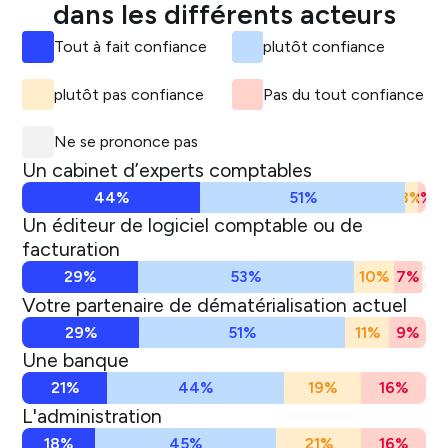
dans les différents acteurs
Tout à fait confiance
plutôt confiance
plutôt pas confiance
Pas du tout confiance
Ne se prononce pas
Un cabinet d’experts comptables
44%
51%
3%
2%
Un éditeur de logiciel comptable ou de
facturation
29%
53%
10%
7%
1
Votre partenaire de dématérialisation actuel
29%
51%
11%
9%
Une banque
21%
44%
19%
16%
L'administration
18%
45%
21%
16%