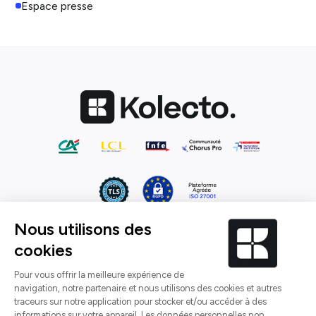
Espace presse
CGU
CGV
Mentions légales
Confidentialité
Gérez vos cookies
¹ Étude réalisée par Kolecto sur un panel de 100
utilisateurs, au 1er trimestre 2024, éditant en moyenne
30 factures par mois.