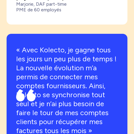
Marjorie, DAF part-time
PME de 60 employés
« Avec Kolecto, je gagne tous
les jours un peu plus de temps !
La nouvelle évolution m’a
permis de connecter mes
comptes fournisseurs. Ainsi,
Kolecto se synchronise tout
seul et je n’ai plus besoin de
faire le tour de mes comptes
clients pour récupérer mes
factures tous les mois »