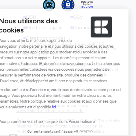
CGU
CGV
Mentions légales
Confidentialité
Gérez vos cookies
¹ Étude réalisée par Kolecto sur un panel de 100
utilisateurs, au 1er trimestre 2024, éditant en moyenne
30 factures par mois.
² Étude réalisée à partir des données produites en 2022
par le Ministère des Finances et des Comptes publics et
les entretiens réalisés auprès des utilisateurs de la
solution Kolecto.
³ Voir conditions conditions sur le site
www.kolecto.fr/tarifs-partenaire-ca
⁴ Voir conditions conditions sur le site
www.kolecto.fr/tarifs-partenaire-lcl
Crédits photos : © LW IMAGES et © Bazil.fr Tous droits
réservés. Toute modification, reproduction ou
exploitation est interdite sans accord préalable.