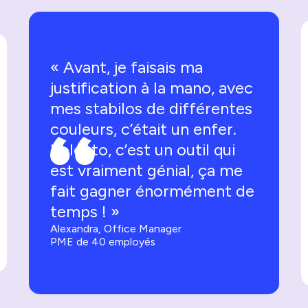
« Avant, je faisais ma
justification à la mano, avec
mes stabilos de différentes
couleurs, c’était un enfer.
Kolecto, c’est un outil qui
est vraiment génial, ça me
fait gagner énormément de
temps ! »
Alexandra, Office Manager
PME de 40 employés