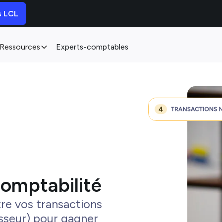
s LCL
Ressources
Experts-comptables
comptabilité
ntre vos transactions
isseur) pour gagner