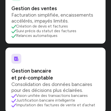
Gestion des ventes
Facturation simplifiée, encaissements
accélérés, impayés limités.
Création de devis et factures
Suivi précis du statut des factures
Relances automatiques
Gestion bancaire
COEC 2026 : Rencontrez-
et pré-comptable
Consolidation des données bancaires
nous et participez à nos
pour des décisions plus éclairées.
temps forts
Vision unifiée des transactions bancaires
Quelques jours après l'entrée en
Justification bancaire intelligente
vigueur de la facturation électronique,
Imputation des factures de vente et d’achat
retrouvez Kolecto au 81ème Congrès