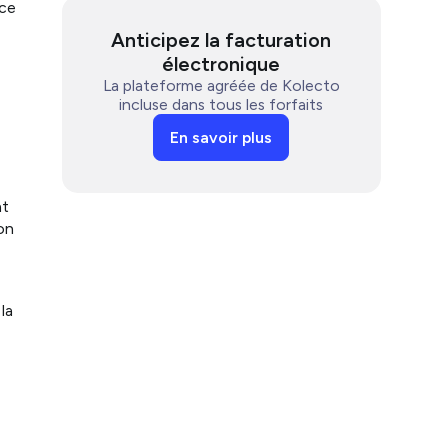
ace
E-reporting : de quoi s’agit-il ?
r
Anticipez la facturation
Facilitez votre transition vers l’e-reporting
avec Kolecto
électronique
La plateforme agréée de Kolecto
incluse dans tous les forfaits
En savoir plus
at
on
la