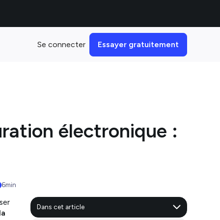
Se connecter
Essayer gratuitement
uration électronique :
6
min
ser
Dans cet article
la