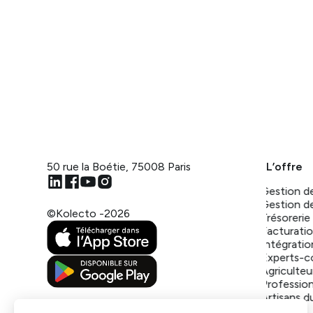
50 rue la Boétie, 75008 Paris
L’offre
Gestion d
Gestion d
©Kolecto -
2026
Trésorerie
Facturati
Intégratio
Experts-c
Agriculteu
Profession
Artisans d
Créateur