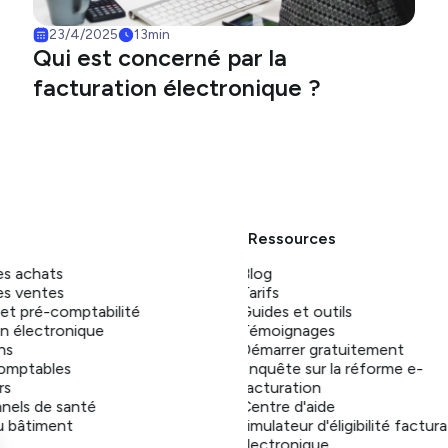
23/4/2025
13
min
Qui est concerné par la
facturation électronique ?
Ressources
es achats
Blog
es ventes
Tarifs
 et pré-comptabilité
Guides et outils
on électronique
Témoignages
ns
Démarrer gratuitement
omptables
Enquête sur la réforme e-
rs
facturation
nels de santé
Centre d'aide
u bâtiment
Simulateur d'éligibilité factur
électronique