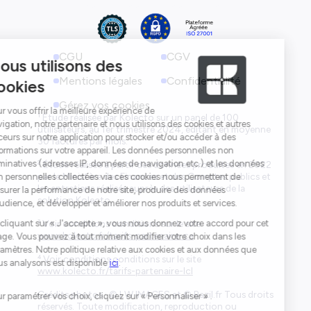
CGU
CGV
Mentions légales
Confidentialité
Gérez vos cookies
¹ Étude réalisée par Kolecto sur un panel de 100
utilisateurs, au 1er trimestre 2024, éditant en moyenne
30 factures par mois.
² Étude réalisée à partir des données produites en 2022
par le Ministère des Finances et des Comptes publics et
les entretiens réalisés auprès des utilisateurs de la
solution Kolecto.
³ Voir conditions conditions sur le site
www.kolecto.fr/tarifs-partenaire-ca
⁴ Voir conditions conditions sur le site
www.kolecto.fr/tarifs-partenaire-lcl
Crédits photos : © LW IMAGES et © Bazil.fr Tous droits
réservés. Toute modification, reproduction ou