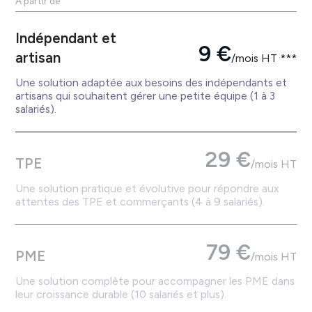
À partir de
Indépendant et
9 €
artisan
/mois HT ***
Une solution adaptée aux besoins des indépendants et
artisans qui souhaitent gérer une petite équipe (1 à 3
salariés).
29 €
TPE
/mois HT
Une solution pratique et évolutive pour répondre aux
attentes des TPE et commerçants (4 à 9 salariés).
79 €
PME
/mois HT
Une solution complète pour accompagner les PME dans
leur croissance durable (10 salariés et plus).