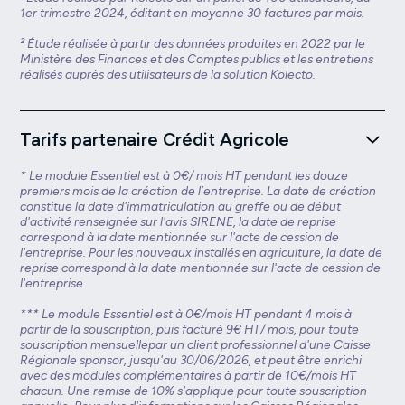
informations de connexion. Nous mettons également
1er trimestre 2024, éditant en moyenne 30 factures par mois.
L’offre peut être enrichie avec des modules
en œuvre des mesures de sécurité strictes pour
complémentaires facturés 15€/mois HT chacun.
empêcher l'accès non autorisé à notre site et à vos
² Étude réalisée à partir des données produites en 2022 par le
données.
Ministère des Finances et des Comptes publics et les entretiens
- TPE (4 et 9 salariés) :
le module Essentiel est
réalisés auprès des utilisateurs de la solution Kolecto.
disponible pour 39€/mois HT. L’offre peut être enrichie
avec des modules complémentaires facturés 25€/mois
HT chacun.
Tarifs partenaire Crédit Agricole
- PME (10 salariés ou plus) :
le module Essentiel est
disponible pour 99€/mois HT. L’offre peut être enrichie
* Le module Essentiel est à 0€/ mois HT pendant les douze
avec des modules complémentaires facturés 30€/mois
premiers mois de la création de l’entreprise. La date de création
HT chacun. Pour les PME traitant un nombre élevé de
constitue la date d'immatriculation au greffe ou de début
factures ou d’utilisateurs, une offre sur-mesure peut
d'activité renseignée sur l'avis SIRENE, la date de reprise
correspond à la date mentionnée sur l'acte de cession de
être élaborée, sur devis.
l'entreprise. Pour les nouveaux installés en agriculture, la date de
reprise correspond à la date mentionnée sur l'acte de cession de
Les clients détenteurs d’un compte professionnel Crédit
l'entreprise.
Agricole bénéficient de tarifs privilégiés. Découvrez ces
tarifs en cliquant sur le lien suivant :
*** Le module Essentiel est à 0€/mois HT pendant 4 mois à
https://www.kolecto.fr/tarifs-partenaire-ca.
partir de la souscription, puis facturé 9€ HT/ mois, pour toute
Les clients détenteurs d’un compte professionnel LCL
souscription mensuellepar un client professionnel d'une Caisse
bénéficient de tarifs privilégiés. Découvrez ces tarifs en
Régionale sponsor, jusqu'au 30/06/2026, et peut être enrichi
cliquant sur le lien suivant :
avec des modules complémentaires à partir de 10€/mois HT
chacun. Une remise de 10% s'applique pour toute souscription
https://www.kolecto.fr/tarifs-partenaire-lcl.